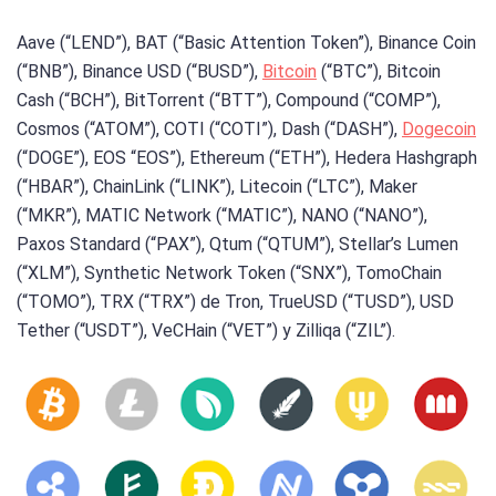
Aave (“LEND”), BAT (“Basic Attention Token”), Binance Coin
(“BNB”), Binance USD (“BUSD”),
Bitcoin
(“BTC”), Bitcoin
Cash (“BCH”), BitTorrent (“BTT”), Compound (“COMP”),
Cosmos (“ATOM”), COTI (“COTI”), Dash (“DASH”),
Dogecoin
(“DOGE”), EOS “EOS”), Ethereum (“ETH”), Hedera Hashgraph
(“HBAR”), ChainLink (“LINK”), Litecoin (“LTC”), Maker
(“MKR”), MATIC Network (“MATIC”), NANO (“NANO”),
Paxos Standard (“PAX”), Qtum (“QTUM”), Stellar’s Lumen
(“XLM”), Synthetic Network Token (“SNX”), TomoChain
(“TOMO”), TRX (“TRX”) de Tron, TrueUSD (“TUSD”), USD
Tether (“USDT”), VeCHain (“VET”) y Zilliqa (“ZIL”).