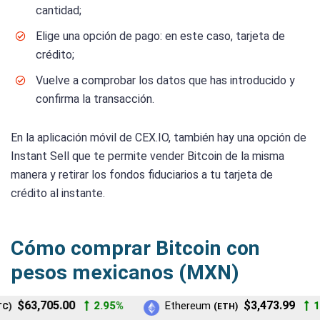
cantidad;
Elige una opción de pago: en este caso, tarjeta de
crédito;
Vuelve a comprobar los datos que has introducido y
confirma la transacción.
En la aplicación móvil de CEX.IO, también hay una opción de
Instant Sell que te permite vender Bitcoin de la misma
manera y retirar los fondos fiduciarios a tu tarjeta de
crédito al instante.
Cómo comprar Bitcoin con
pesos mexicanos (MXN)
$63,705.00
$3,473.99
2.95%
Ethereum
1.
)
(ETH)
La mejor plataforma para comprar Bitcoin con pesos