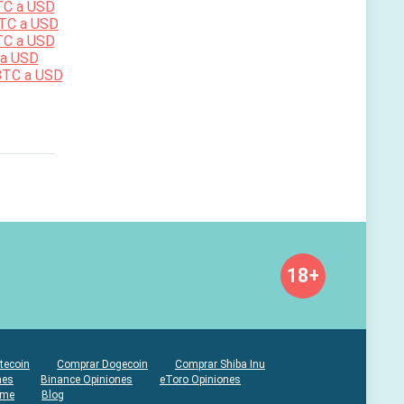
TC a USD
TC a USD
TC a USD
 a USD
BTC a USD
18+
tecoin
Comprar Dogecoin
Comprar Shiba Inu
nes
Binance Opiniones
eToro Opiniones
ame
Blog