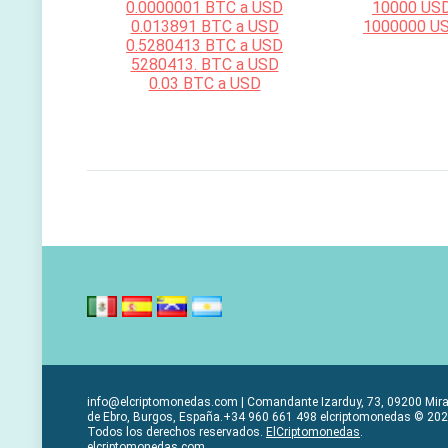
0.0000001 BTC a USD
10000 US
0.013891 BTC a USD
1000000 U
0.5280413 BTC a USD
5280413. BTC a USD
0.03 BTC a USD
info@elcriptomonedas.com | Comandante Izarduy, 73, 09200 Mir
de Ebro, Burgos, España.+34 960 661 498 elcriptomonedas © 202
Todos los derechos reservados.
ElCriptomonedas
.
elcriptomonedas.com