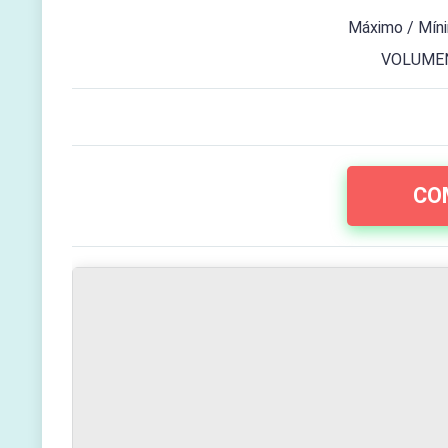
Máximo / Mín
VOLUMEN
CO