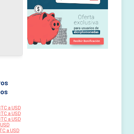
ros
os
BTC a USD
BTC a USD
BTC a USD
 USD
TC a USD