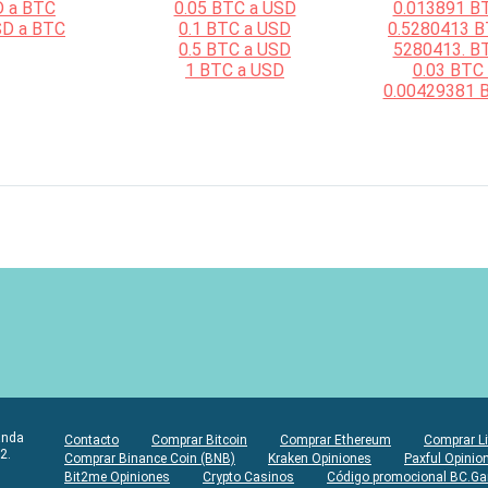
D a BTC
0.05 BTC a USD
0.013891 B
SD a BTC
0.1 BTC a USD
0.5280413 B
0.5 BTC a USD
5280413. B
1 BTC a USD
0.03 BTC
0.00429381 
anda
Contacto
Comprar Bitcoin
Comprar Ethereum
Comprar Li
2.
Comprar Binance Coin (BNB)
Kraken Opiniones
Paxful Opinio
Bit2me Opiniones
Crypto Casinos
Código promocional BC.G