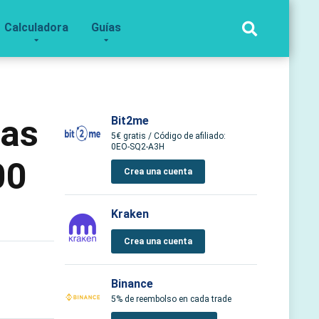
Calculadora
Guías
das
Bit2me
5€ gratis / Código de afiliado:
0EO-SQ2-A3H
00
Crea una cuenta
Kraken
Crea una cuenta
Binance
5% de reembolso en cada trade