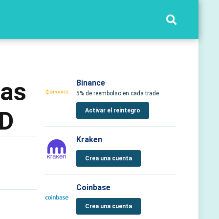
das
Binance
5% de reembolso en cada trade
SD
Activar el reintegro
Kraken
Crea una cuenta
Coinbase
Crea una cuenta