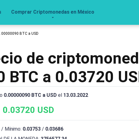
s
Comprar Criptomonedas en México
0.00000090 BTC a USD
recio de criptomone
0 BTC a 0.03720 U
io
0.00000090 BTC a USD
el
13.03.2022
 0.03720 USD
 / Mínimo:
0.03753
/
0.03686
 DE LA MONEDA:
3756577.34