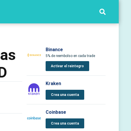
das
Binance
5% de reembolso en cada trade
D
Activar el reintegro
Kraken
Crea una cuenta
Coinbase
Crea una cuenta