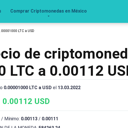
s
Comprar Criptomonedas en México
0.00001000 LTC a USD
recio de criptomone
0 LTC a 0.00112 US
io
0.00001000 LTC a USD
el
13.03.2022
 0.00112 USD
 / Mínimo:
0.00113
/
0.00111
N DE LA MONEDA:
584263.24