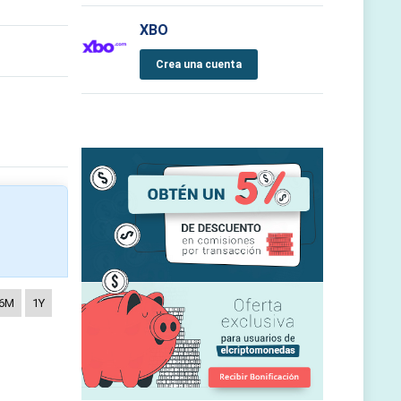
XBO
Crea una cuenta
6M
1Y