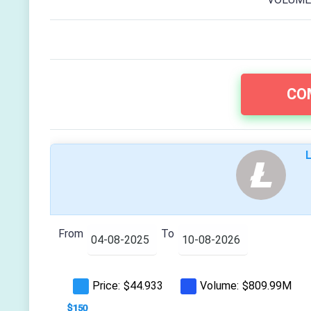
CO
L
From
To
Price:
Volume:
$44.933
$809.99M
$-100
$200
$-50
$150