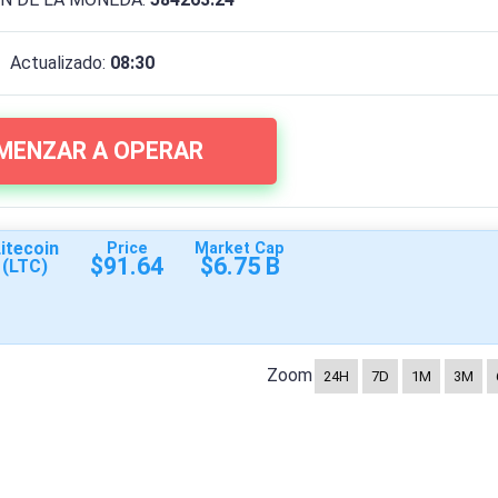
Actualizado:
08:30
MENZAR A OPERAR
itecoin
Price
Market Cap
$91.64
$6.75 B
(LTC)
Zoom
24H
7D
1M
3M