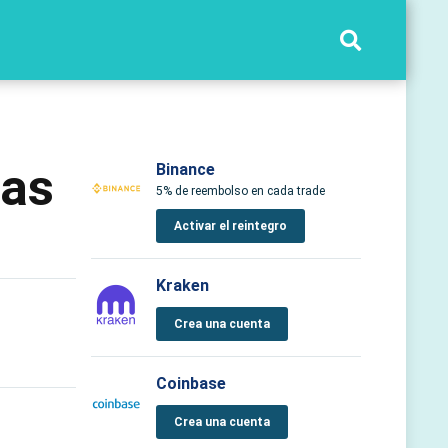
das
Binance
5% de reembolso en cada trade
Activar el reintegro
Kraken
Crea una cuenta
Coinbase
Crea una cuenta