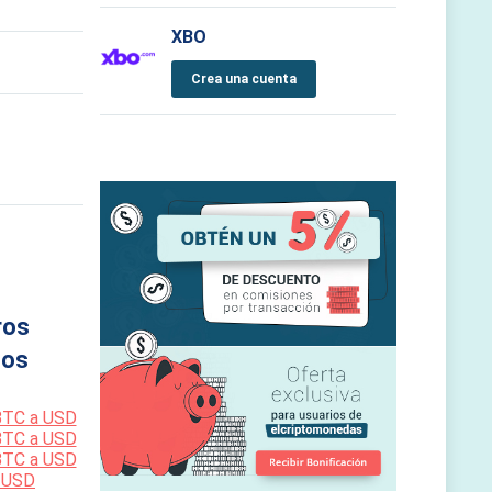
XBO
Crea una cuenta
ros
os
BTC a USD
BTC a USD
BTC a USD
 USD