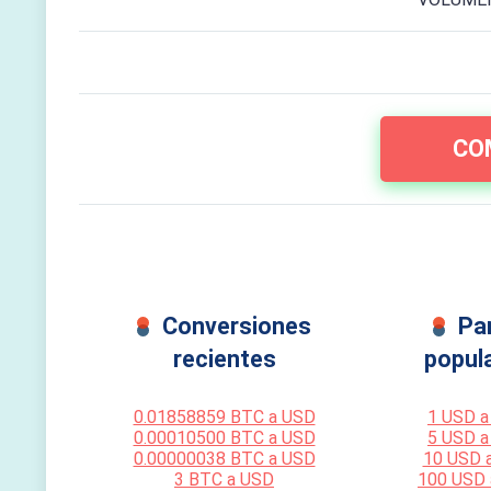
CO
Conversiones
Pa
recientes
popul
0.01858859 BTC a USD
1 USD a
0.00010500 BTC a USD
5 USD a
0.00000038 BTC a USD
10 USD 
3 BTC a USD
100 USD