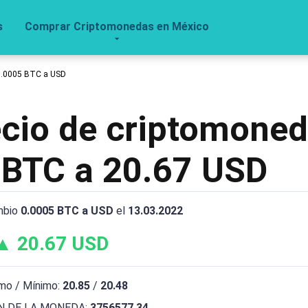
s
Comprar Criptomonedas en México
0.0005 BTC a USD
recio de criptomone
 BTC a 20.67 USD
mbio
0.0005 BTC a USD
el
13.03.2022
▲ 20.67 USD
mo / Mínimo:
20.85
/
20.48
 DE LA MONEDA:
3756577.34