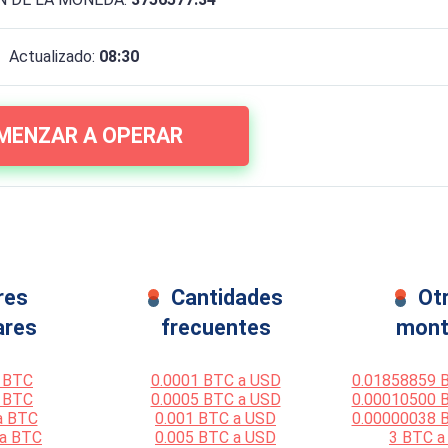
Actualizado:
08:30
MENZAR A OPERAR
res
Cantidades
Ot
ares
frecuentes
mont
 BTC
0.0001 BTC a USD
0.01858859 
 BTC
0.0005 BTC a USD
0.00010500 
a BTC
0.001 BTC a USD
0.00000038 
 a BTC
0.005 BTC a USD
3 BTC a