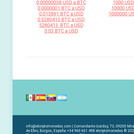
0.00000038 USD a BTC
1000 USD
0.0000001 BTC a USD
10000 US
0.013891 BTC a USD
1000000 U
0.5280413 BTC a USD
5280413. BTC a USD
0.03 BTC a USD
info@elcriptomonedas.com | Comandante Izarduy, 73, 09200 Mir
de Ebro, Burgos, España.+34 960 661 498 elcriptomonedas © 202