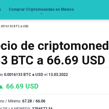
s
Comprar Criptomonedas en México
0.0016133 BTC a USD
recio de criptomone
3 BTC a 66.69 USD
bio
0.0016133 BTC a USD
el
13.03.2022
▲ 66.69 USD
mo / Mínimo:
67.28
/
66.06
 DE LA MONEDA:
3756577.34