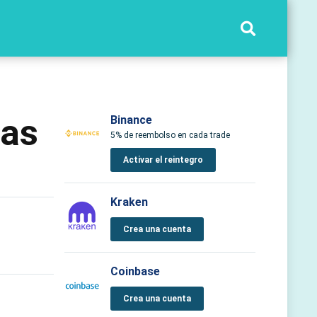
das
Binance
5% de reembolso en cada trade
Activar el reintegro
Kraken
Crea una cuenta
Coinbase
Crea una cuenta