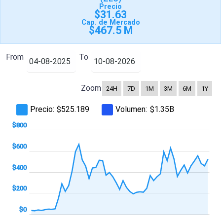
Precio
$31.63
Cap. de Mercado
$467.5 M
From
To
Zoom
24H
7D
1M
3M
6M
1Y
Precio:
Volumen:
$525.189
$1.35B
,000
-400
-200
$800
$600
$400
$200
$200
$0