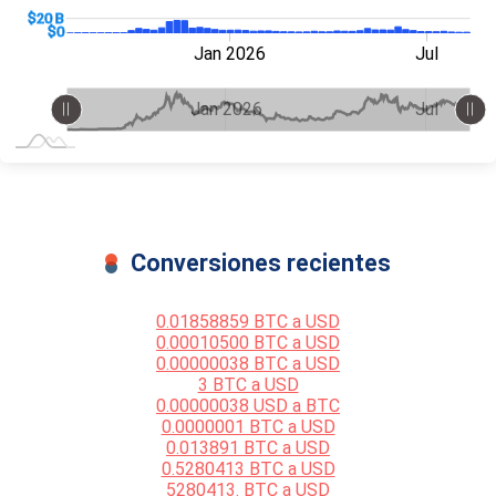
0 B)
0 B)
40 B
$20 B
$20 B
$0
Jan 2027
Jul
Jan 2026
Jul
L
L
Jan 2027
Jul
L
Jan 2026
Jul
Conversiones recientes
0.01858859 BTC a USD
0.00010500 BTC a USD
0.00000038 BTC a USD
3 BTC a USD
0.00000038 USD a BTC
0.0000001 BTC a USD
0.013891 BTC a USD
0.5280413 BTC a USD
5280413. BTC a USD