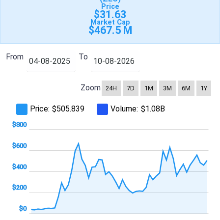
Price
$31.63
Market Cap
$467.5 M
From
To
Zoom
24H
7D
1M
3M
6M
1Y
Price:
Volume:
$505.839
$1.08B
,000
-400
-200
$800
$600
$400
$200
$200
$0