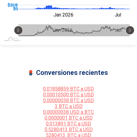
0 B)
0 B)
40 B
$20 B
$20 B
$0
Jan 2027
Jul
Jan 2026
Jul
L
L
Jan 2027
Jul
L
Jan 2026
Jul
Conversiones recientes
0.01858859 BTC a USD
0.00010500 BTC a USD
0.00000038 BTC a USD
3 BTC a USD
0.00000038 USD a BTC
0.0000001 BTC a USD
0.013891 BTC a USD
0.5280413 BTC a USD
5280413. BTC a USD