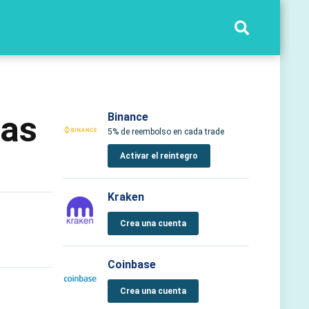
das
Binance
5% de reembolso en cada trade
Activar el reintegro
Kraken
Crea una cuenta
Coinbase
Crea una cuenta