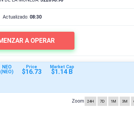
Actualizado:
08:30
MENZAR A OPERAR
NEO
Price
Market Cap
$16.73
$1.14 B
(NEO)
Zoom
24H
7D
1M
3M