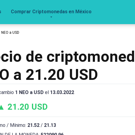
s
Comprar Criptomonedas en México
1 NEO a USD
recio de criptomone
O a 21.20 USD
rcambio
1 NEO a USD
el
13.03.2022
▲ 21.20 USD
mo / Mínimo:
21.52
/
21.13
N DE LA MONEDA:
522090.96