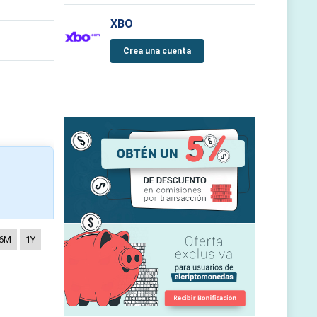
XBO
Crea una cuenta
6M
1Y