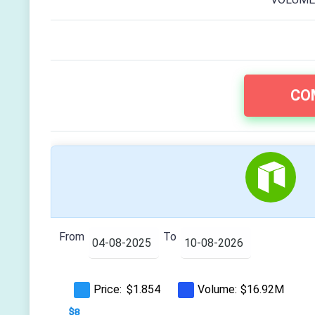
CO
From
To
Price:
Volume:
$1.854
$16.92M
$10
$-4
$-2
$8