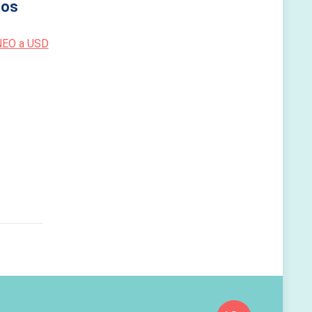
os
NEO a USD