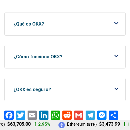
¿Qué es OKX?
¿Cómo funciona OKX?
¿OKX es seguro?
Facebook
Twitter
Email
LinkedIn
WhatsApp
Reddit
Gmail
Telegra
Mess
Sh
$63,705.00
$3,473.99
2.95%
Ethereum
1.
)
(ETH)