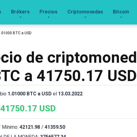
s
Brókers
Precios
Criptomonedas
Bitcoin
1.01000 BTC a USD
recio de criptomone
BTC a 41750.17 USD
mbio
1.01000 BTC a USD
el
13.03.2022
41750.17 USD
 Mínimo:
42121.98
/
41359.50
 DE LA MONEDA:
3756577.34