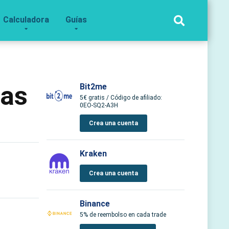
Calculadora
Guías
das
Bit2me
5€ gratis / Código de afiliado:
0EO-SQ2-A3H
Crea una cuenta
Kraken
Crea una cuenta
Binance
5% de reembolso en cada trade