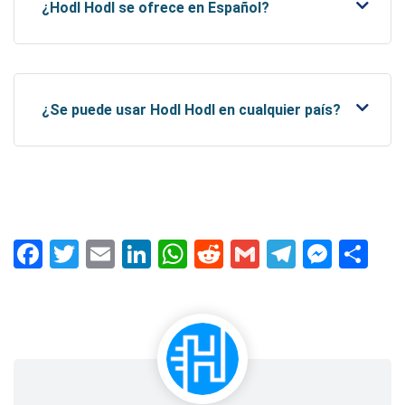
¿Hodl Hodl se ofrece en Español?
¿Se puede usar Hodl Hodl en cualquier país?
Facebook
Twitter
Email
LinkedIn
WhatsApp
Reddit
Gmail
Telegra
Mess
Co