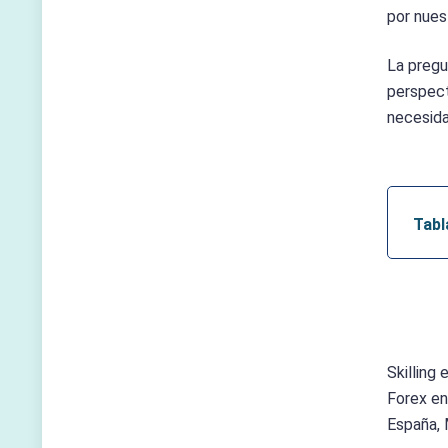
por nues
La pregu
perspect
necesida
Tabl
Skilling
Forex en
España, 