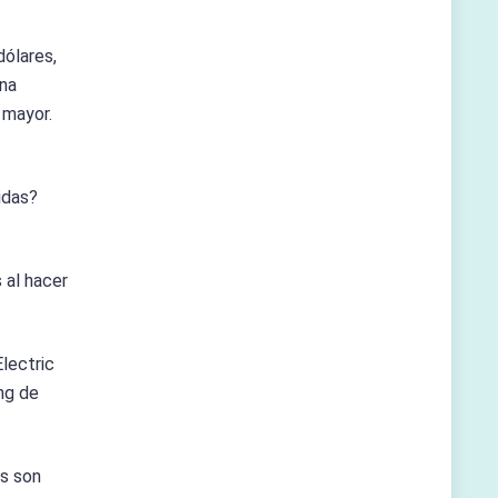
dólares,
una
 mayor.
idas?
 al hacer
lectric
ing de
os son