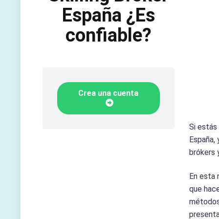
España ¿Es
confiable?
Crea una cuenta
Si estás
España, 
brókers 
En esta 
que hace
métodos 
present