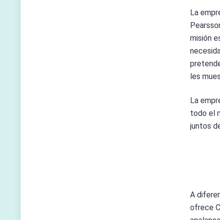
La empre
Pearsson
misión e
necesida
pretende
les mues
La empre
todo el 
juntos d
A difere
ofrece C