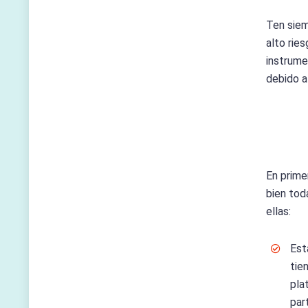
Ten siem
alto rie
instrume
debido a
En prime
bien tod
ellas:
Est
tie
pla
par