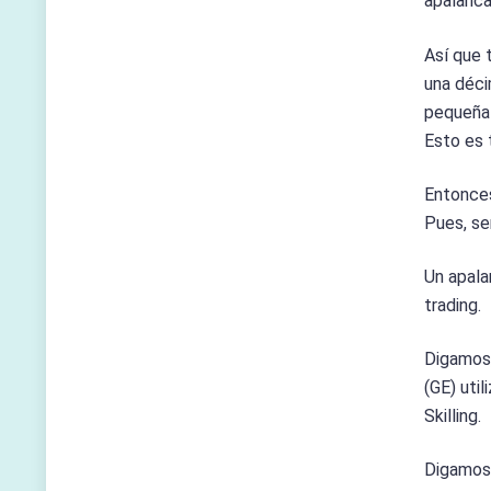
apalanca
Así que t
una déci
pequeña 
Esto es 
Entonces
Pues, se
Un apala
trading.
Digamos,
(GE) uti
Skilling.
Digamos 