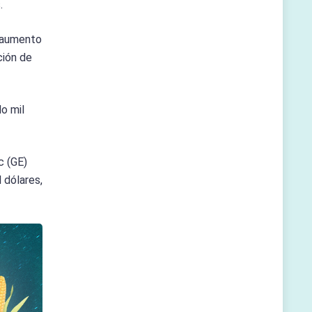
.
n aumento
ción de
do mil
c (GE)
 dólares,