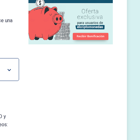
ce una
D y
eos: