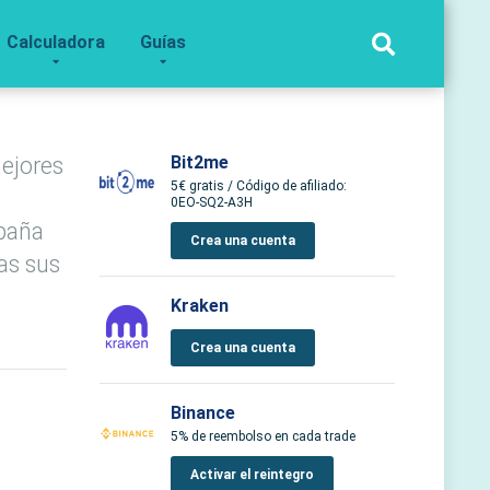
Calculadora
Guías
ejores
Bit2me
5€ gratis / Código de afiliado:
0EO-SQ2-A3H
spaña
Crea una cuenta
das sus
Kraken
Crea una cuenta
Binance
5% de reembolso en cada trade
Activar el reintegro