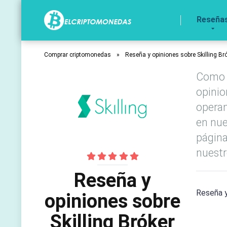
Reseña
Comprar criptomonedas
»
Reseña y opiniones sobre Skilling Br
Como d
opinio
operan
en nue
página
nuestr
Reseña y
Reseña y
opiniones sobre
Skilling Bróker