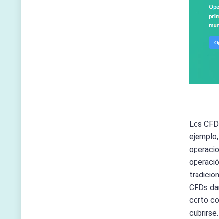
Los CFD 
ejemplo,
operacio
operació
tradicio
CFDs dan
corto co
cubrirse.