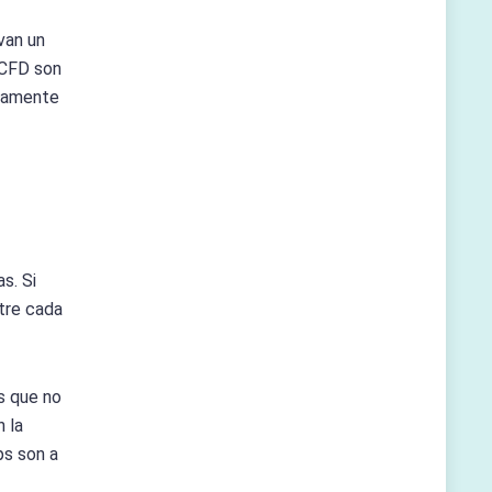
van un
 CFD son
idamente
s. Si
tre cada
as que no
n la
ps son a