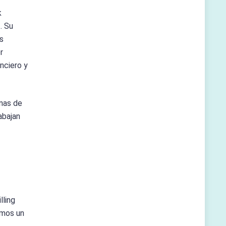
k
. Su
as
r
nciero y
nas de
abajan
lling
imos un