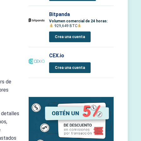
Bitpanda
Volumen comercial de 24 horas:
929,649 BTC
Crea una cuenta
CEX.io
Crea una cuenta
rs de
ores
 detalles
nos,
e
astados