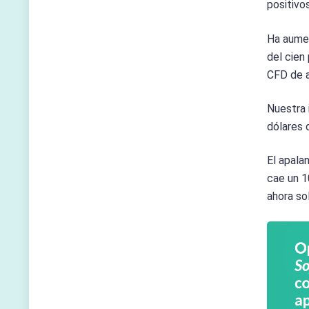
positivos
Ha aumen
del cien
CFD de 
Nuestra i
dólares 
El apala
cae un 1
ahora so