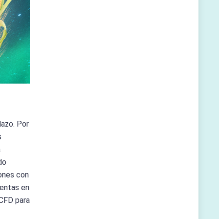
lazo. Por
s
a
do
iones con
ventas en
 CFD para