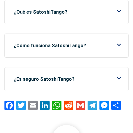
¿Qué es SatoshiTango?
¿Cómo funciona SatoshiTango?
¿Es seguro SatoshiTango?
Facebook
Twitter
Email
LinkedIn
WhatsApp
Reddit
Gmail
Telegra
Mess
Co