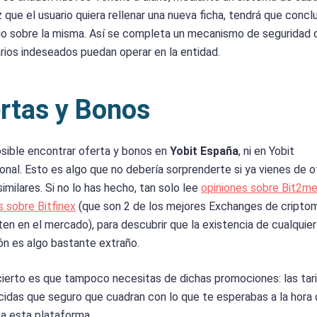
 que el usuario quiera rellenar una nueva ficha, tendrá que conclu
io sobre la misma. Así se completa un mecanismo de seguridad 
rios indeseados puedan operar en la entidad.
rtas y Bonos
sible encontrar oferta y bonos en
Yobit España
, ni en Yobit
ional. Esto es algo que no debería sorprenderte si ya vienes de o
imilares. Si no lo has hecho, tan solo lee
opiniones sobre Bit2m
s sobre Bitfinex
(que son 2 de los mejores Exchanges de cript
ten en el mercado), para descubrir que la existencia de cualquier
n es algo bastante extraño.
cierto es que tampoco necesitas de dichas promociones: las tar
cidas que seguro que cuadran con lo que te esperabas a la hora
a esta plataforma.