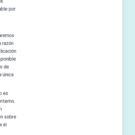
ra
able por
naremos
a razón
licación
sponible
es de
a única
o es
interno.
n
ón sobre
a al