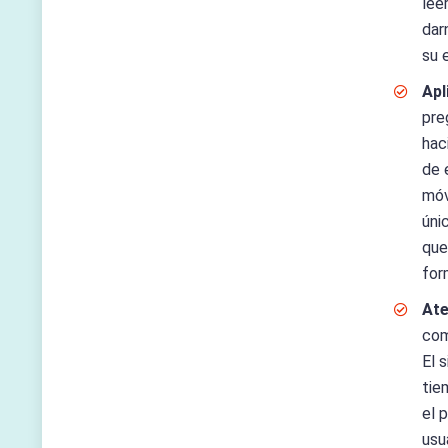
lee
dar
su 
Apl
pr
hac
de 
móv
úni
que
for
Ate
com
El 
tie
el 
usu