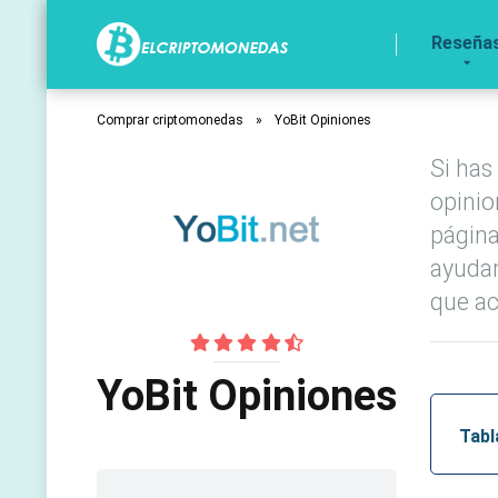
Reseña
Comprar criptomonedas
»
YoBit Opiniones
Si has
opinio
página
ayudar
que ac
YoBit Opiniones
Tabl