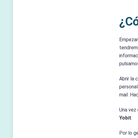
¿Có
Empezamo
tendremo
informa
pulsamos
Abrir la
personal
mail. Ha
Una vez 
Yobit
.
Por lo g