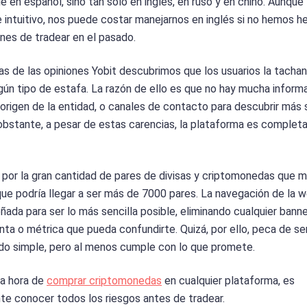
le en español, sino tan solo en inglés, en ruso y en chino. Aunque
 intuitivo, nos puede costar manejarnos en inglés si no hemos h
nes de tradear en el pasado.
s de las opiniones Yobit descubrimos que los usuarios la tacha
gún tipo de estafa. La razón de ello es que no hay mucha inform
 origen de la entidad, o canales de contacto para descubrir más
 obstante, a pesar de estas carencias, la plataforma es comple
por la gran cantidad de pares de divisas y criptomonedas que m
que podría llegar a ser más de 7000 pares. La navegación de la 
eñada para ser lo más sencilla posible, eliminando cualquier banne
nta o métrica que pueda confundirte. Quizá, por ello, peca de se
o simple, pero al menos cumple con lo que promete.
a hora de
comprar criptomonedas
en cualquier plataforma, es
te conocer todos los riesgos antes de tradear.