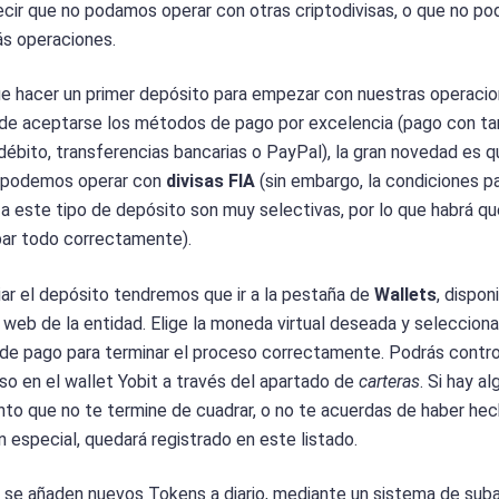
ecir que no podamos operar con otras criptodivisas, o que no p
s operaciones.
e hacer un primer depósito para empezar con nuestras operacio
e aceptarse los métodos de pago por excelencia (pago con ta
débito, transferencias bancarias o PayPal), la gran novedad es q
 podemos operar con
divisas FIA
(sin embargo, la condiciones p
a este tipo de depósito son muy selectivas, por lo que habrá qu
ar todo correctamente).
ciar el depósito tendremos que ir a la pestaña de
Wallets
, dispon
 web de la entidad. Elige la moneda virtual deseada y selecciona
e pago para terminar el proceso correctamente. Podrás contro
so en el wallet Yobit a través del apartado de
carteras
. Si hay al
to que no te termine de cuadrar, o no te acuerdas de haber he
n especial, quedará registrado en este listado.
t
se añaden nuevos Tokens a diario, mediante un sistema de suba