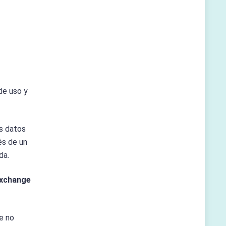
de uso y
os datos
és de un
da.
xchange
e no