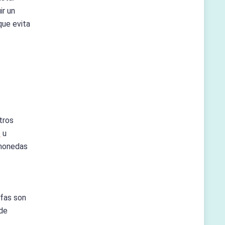
ir un
que evita
tros
e
u
omonedas
ifas son
 de