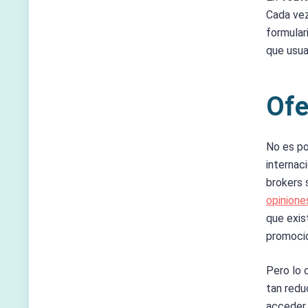
Cada vez
formular
que usua
Ofe
No es po
internac
brokers s
opinione
que exis
promoció
Pero lo 
tan redu
acceder 