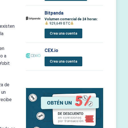
Bitpanda
Volumen comercial de 24 horas:
929,649 BTC
 existen
la
Crea una cuenta
uen
CEX.io
lo a
Crea una cuenta
Yobit
za de
 un
recibe