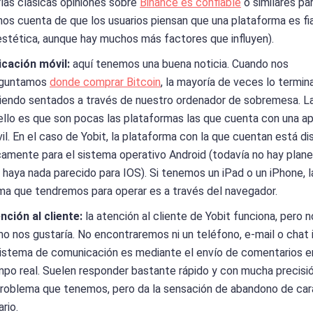
r
las clásicas opiniones sobre
Binance es confiable
o similares pa
nos cuenta de que los usuarios piensan que una plataforma es fi
estética, aunque hay muchos más factores que influyen).
icación móvil:
aquí tenemos una buena noticia. Cuando nos
eguntamos
donde comprar Bitcoin
, la mayoría de veces lo termi
iendo sentados a través de nuestro ordenador de sobremesa. L
ello es que son pocas las plataformas las que cuenta con una ap
il. En el caso de Yobit, la plataforma con la que cuentan está di
camente para el sistema operativo Android (todavía no hay plan
 haya nada parecido para IOS). Si tenemos un iPad o un iPhone, l
ma que tendremos para operar es a través del navegador.
nción al cliente:
la atención al cliente de Yobit funciona, pero n
o nos gustaría. No encontraremos ni un teléfono, e-mail o chat 
sistema de comunicación es mediante el envío de comentarios e
mpo real. Suelen responder bastante rápido y con mucha precisi
problema que tenemos, pero da la sensación de abandono de car
ario.