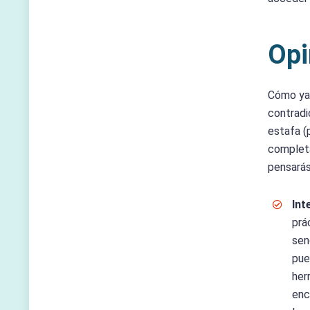
Opi
Cómo ya
contradi
estafa (
completa
pensarás
Int
prá
sen
pue
her
enc