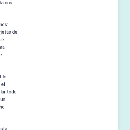
odamos
nes:
rjetas de
ue
ara
e
ible
 el
lar todo
gún
cho
sta.