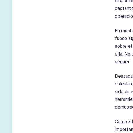
disponib
bastante
operacio
En mucha
fuese al
sobre el
ella. No
segura.
Destaca 
calcula 
sido dis
herramie
demasiad
Como a l
importan