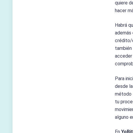
quiere d
hacer má
Habrá qu
además d
crédito/
también
acceder 
comprob
Para ini
desde la
método d
tu proce
movimien
alguno e
En
YoBi