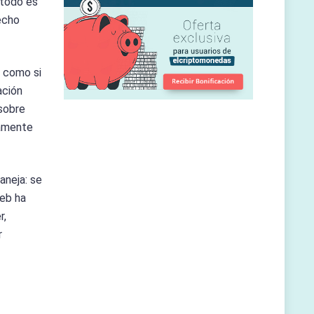
 todo es
echo
n como si
ación
 sobre
tamente
aneja: se
web ha
r,
r