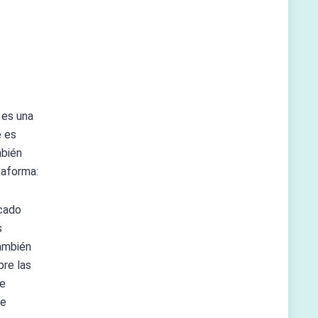
 es una
e es
mbién
taforma:
icado
s
también
bre las
se
ue