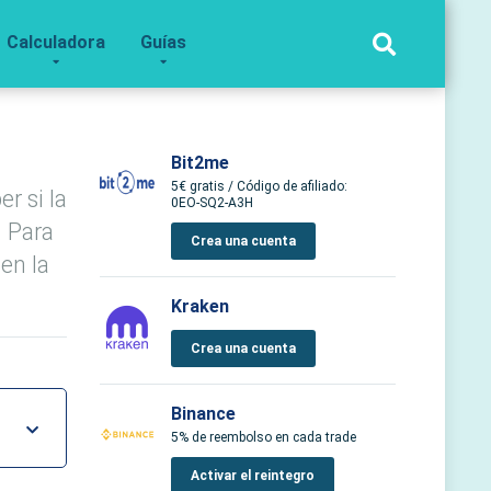
Calculadora
Guías
Bit2me
5€ gratis / Código de afiliado:
r si la
0EO-SQ2-A3H
. Para
Crea una cuenta
en la
Kraken
Crea una cuenta
Binance
5% de reembolso en cada trade
Activar el reintegro