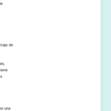
de
ntaje de
as,
tiene
s.
en una