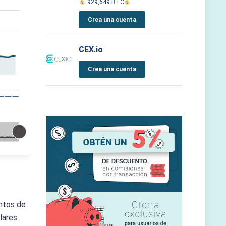
929,649 BTC
Crea una cuenta
CEX.io
Crea una cuenta
ntos de
lares