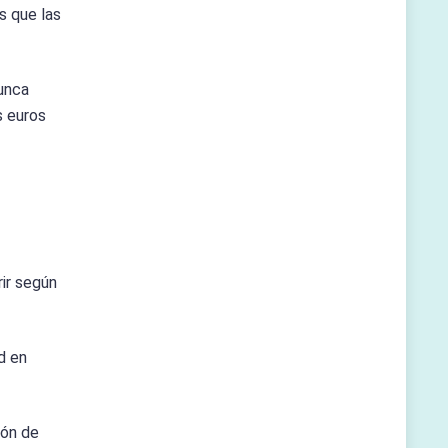
s que las
nunca
s euros
ir según
d en
ión de