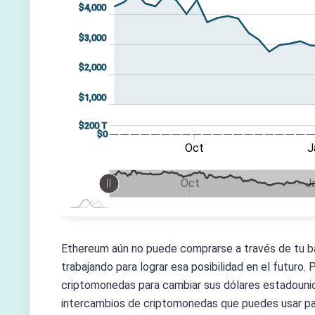
$4,000
$3,000
$1,000
$2,000
$1,000
$(400000 T)
$(200000 T)
$400 T
$200 T
$200 T
$0
Oct
Jul
Oct
J
L
L
Sep
Nov
Jul
L
J
Oct
Oct
Ethereum aún no puede comprarse a través de tu b
trabajando para lograr esa posibilidad en el futuro
criptomonedas para cambiar sus dólares estadounid
intercambios de criptomonedas que puedes usar pa