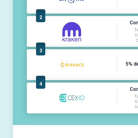
2
Com
Ta
C
C
3
5% d
4
Com
Ta
C
C