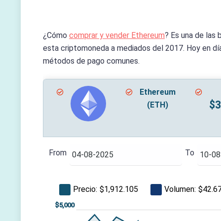
¿Cómo
comprar y vender Ethereum
? Es una de las
esta criptomoneda a mediados del 2017. Hoy en día
métodos de pago comunes.
Ethereum
$3
(ETH)
From
To
Precio:
Volumen:
$1,912.105
$42.6
$-1,000
$6,000
$0
$5,000