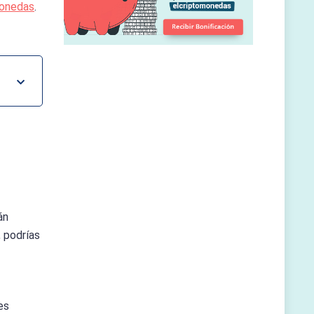
monedas
.
án
 podrías
es