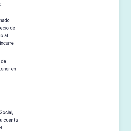
s.
inado
recio de
o al
incurre
s de
tener en
Social,
tu cuenta
el