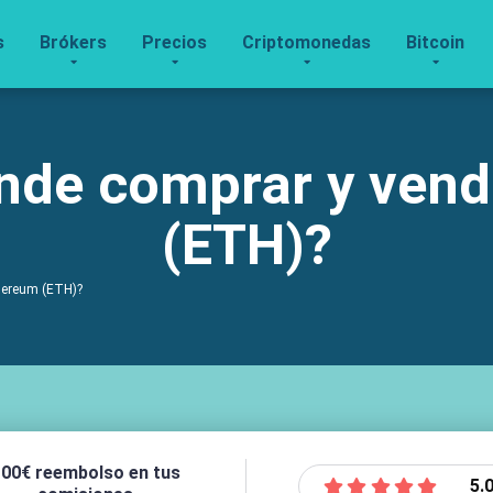
s
Brókers
Precios
Criptomonedas
Bitcoin
nde comprar y vend
(ETH)?
hereum (ETH)?
00€ reembolso en tus
5.