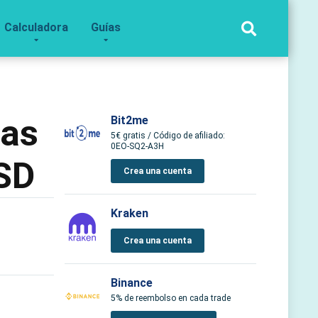
Calculadora
Guías
das
Bit2me
5€ gratis / Código de afiliado:
0EO-SQ2-A3H
SD
Crea una cuenta
Kraken
Crea una cuenta
Binance
5% de reembolso en cada trade