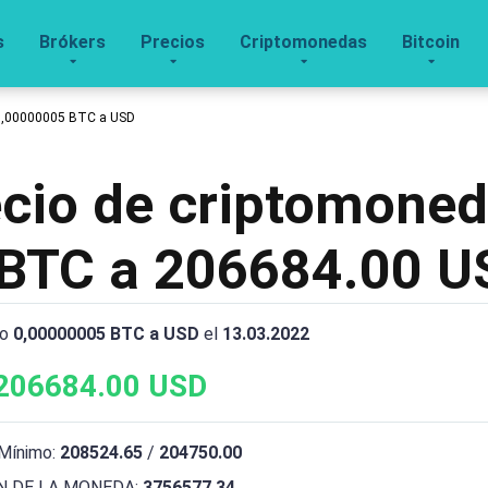
s
Brókers
Precios
Criptomonedas
Bitcoin
0,00000005 BTC a USD
recio de criptomone
BTC a 206684.00 U
io
0,00000005 BTC a USD
el
13.03.2022
206684.00 USD
Mínimo:
208524.65
/
204750.00
 DE LA MONEDA:
3756577.34