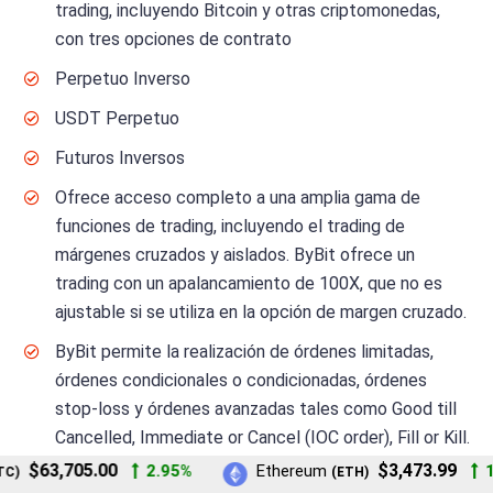
trading, incluyendo Bitcoin y otras criptomonedas,
con tres opciones de contrato
Perpetuo Inverso
USDT Perpetuo
Futuros Inversos
Ofrece acceso completo a una amplia gama de
funciones de trading, incluyendo el trading de
márgenes cruzados y aislados. ByBit ofrece un
trading con un apalancamiento de 100X, que no es
ajustable si se utiliza en la opción de margen cruzado.
ByBit permite la realización de órdenes limitadas,
órdenes condicionales o condicionadas, órdenes
stop-loss y órdenes avanzadas tales como Good till
Cancelled, Immediate or Cancel (IOC order), Fill or Kill.
Los formularios de órdenes avanzadas son fáciles de
$63,705.00
$3,473.99
2.95%
Ethereum
1.
)
(ETH)