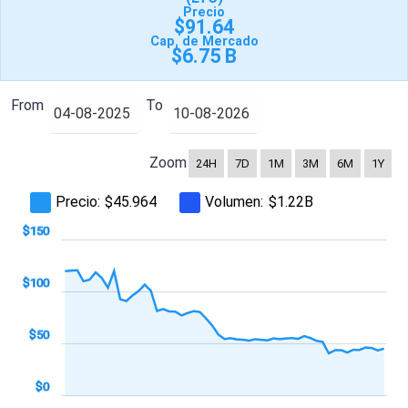
Precio
$91.64
Cap. de Mercado
$6.75 B
From
To
Zoom
24H
7D
1M
3M
6M
1Y
Precio:
Volumen:
$45.964
$1.22B
-100
200
$-50
$150
$100
$100
$50
$0