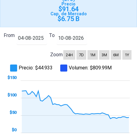
Precio
$91.64
Cap. de Mercado
$6.75 B
From
To
Zoom
24H
7D
1M
3M
6M
1Y
Precio:
Volumen:
$44.933
$809.99M
-100
200
$-50
$150
$100
$100
$50
$0